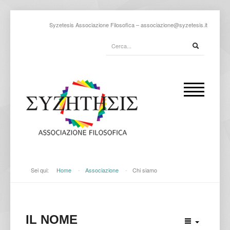
Syzetesis Associazione Filosofica –
associazione@syzetesis.it
Sei qui:
Home
-
Associazione
-
Chi siamo
IL NOME