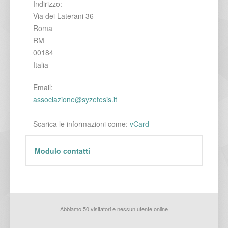
Indirizzo:
Via dei Laterani 36
Roma
RM
00184
Italia
Email:
associazione@syzetesis.it
Scarica le informazioni come:
vCard
Modulo contatti
*
Campo obbligatorio
Abbiamo 50 visitatori e nessun utente online
Nome
*