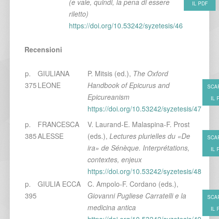
(e vale, quindi, la pena di essere
IL PDF
riletto)
https://doi.org/10.53242/syzetesis/46
Recensioni
p.
GIULIANA
P. Mitsis (ed.),
The Oxford
375
LEONE
Handbook of Epicurus and
SCA
Epicureanism
IL 
https://doi.org/10.53242/syzetesis/47
p.
FRANCESCA
V. Laurand-E. Malaspina-F. Prost
385
ALESSE
(eds.),
Lectures plurielles du «De
SCA
ira» de Sénèque. Interprétations,
IL 
contextes, enjeux
https://doi.org/10.53242/syzetesis/48
p.
GIULIA ECCA
C. Ampolo-F. Cordano (eds.),
395
Giovanni Pugliese Carratelli e la
SCA
medicina antica
IL 