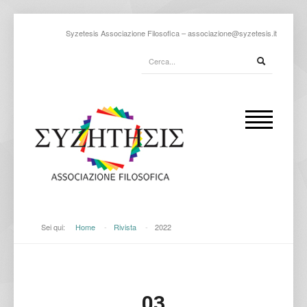
Syzetesis Associazione Filosofica –
associazione@syzetesis.it
Sei qui:
Home
-
Rivista
-
2022
03