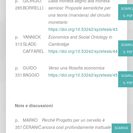
p.
GIORGIO
Dalla moneta-segno alla moneta-
285
BORRELLI
semiosi: Proposte semiotiche per
SCARIC
una teoria (marxiana) del circuito
IL PDF
monetario
https://doi.org/10.53242/syzetesis/43
p.
YANNICK
Economics and Social Ontology in
313
SLADE-
Cambridge
SCARIC
CAFFAREL
https://doi.org/10.53242/syzetesis/44
IL PDF
p.
GUIDO
Verso una filosofia economica
331
BAGGIO
https://doi.org/10.53242/syzetesis/45
SCARIC
IL PDF
Note e discussioni
p.
MARKO
Perché
Progetto per un cervello
è
357
ĆERANIĆ
ancora così profondamente inattuale
SCARICA