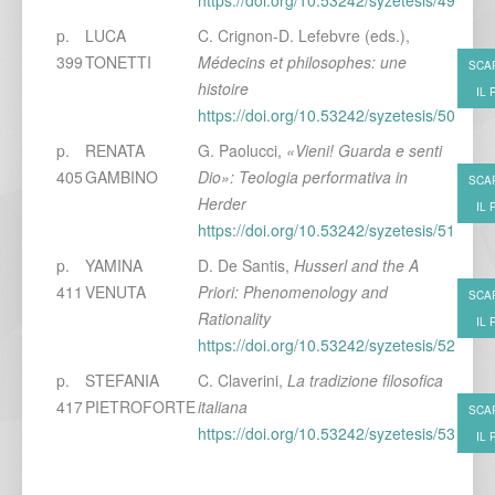
https://doi.org/10.53242/syzetesis/49
p.
LUCA
C. Crignon-D. Lefebvre (eds.),
399
TONETTI
Médecins et philosophes: une
SCA
histoire
IL 
https://doi.org/10.53242/syzetesis/50
p.
RENATA
G. Paolucci,
«Vieni! Guarda e senti
405
GAMBINO
Dio»: Teologia performativa in
SCA
Herder
IL 
https://doi.org/10.53242/syzetesis/51
p.
YAMINA
D. De Santis,
Husserl and the A
411
VENUTA
Priori: Phenomenology and
SCA
Rationality
IL 
https://doi.org/10.53242/syzetesis/52
p.
STEFANIA
C. Claverini,
La tradizione filosofica
417
PIETROFORTE
italiana
SCA
https://doi.org/10.53242/syzetesis/53
IL 