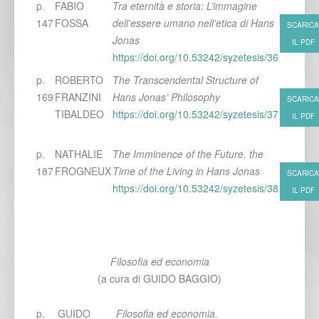
p.
FABIO
Tra eternità e storia: L’immagine
147
FOSSA
dell’essere umano nell’etica di Hans
SCARICA
Jonas
IL PDF
https://doi.org/10.53242/syzetesis/36
p.
ROBERTO
The Transcendental Structure of
169
FRANZINI
Hans Jonas’ Philosophy
SCARICA
TIBALDEO
https://doi.org/10.53242/syzetesis/37
IL PDF
p.
NATHALIE
The Imminence of the Future, the
187
FROGNEUX
Time of the Living in Hans Jonas
SCARICA
https://doi.org/10.53242/syzetesis/38
IL PDF
Filosofia ed economia
(a cura di GUIDO BAGGIO)
p.
GUIDO
Filosofia ed economia.