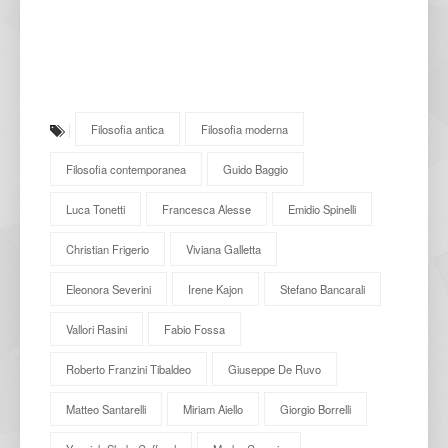
Filosofia antica
Filosofia moderna
Filosofia contemporanea
Guido Baggio
Luca Tonetti
Francesca Alesse
Emidio Spinelli
Christian Frigerio
Viviana Galletta
Eleonora Severini
Irene Kajon
Stefano Bancarali
Vallori Rasini
Fabio Fossa
Roberto Franzini Tibaldeo
Giuseppe De Ruvo
Matteo Santarelli
Miriam Aiello
Giorgio Borrelli