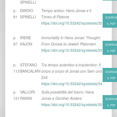
SPINELLI
p.
EMIDIO
Tempo antico: Hans Jonas e il
81
SPINELLI
Timeo
di Platone
SCARICA
https://doi.org/10.53242/syzetesis/32
IL PDF
p.
IRENE
Immortality in Hans Jonas’ Thought:
97
KAJON
From Gnosis to Jewish Platonism
SCARICA
https://doi.org/10.53242/syzetesis/33
IL PDF
p.
STEFANO
Tra tempo autentico e inautentico: Il
113
BANCALARI
corpo a corpo di Jonas con
Sein und
SCARICA
Zeit
IL PDF
https://doi.org/10.53242/syzetesis/34
p.
VALLORI
Sulla possibilità del futuro: Hans
131
RASINI
Jonas e Günther Anders
SCARICA
https://doi.org/10.53242/syzetesis/35
IL PDF