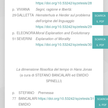
https://doi.org/10.53242/syzetesis/28
p.
VIVIANA
Segni, ragione e libertà:
29
GALLETTA
Hemsterhuis e Herder sul problema
SCARICA
dell’origine del linguaggio
IL PDF
https://doi.org/10.53242/syzetesis/29
p.
ELEONORA
Moral Explanation and Evolutionary
51
SEVERINI
Explanation of Morality
SCARICA
https://doi.org/10.53242/syzetesis/30
IL PDF
La dimensione filosofica del tempo in Hans Jonas
(a cura di STEFANO BANCALARI ed EMIDIO
SPINELLI)
p.
STEFANO
Premessa
77
BANCALARI
https://doi.org/10.53242/syzetesis/31
SCARICA
EMIDIO
IL PDF