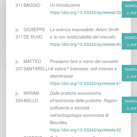
211
BAGGIO
Un’introduzione
SCARIC
https://doi.org/10.53242/syzetesis/39
IL PDF
p.
GIUSEPPE
La scienza impossibile: Adam Smith
217
DE RUVO
e la non totalizzabilità del mercato
SCARIC
https://doi.org/10.53242/syzetesis/40
IL PDF
p.
MATTEO
Possiamo fare a meno del concetto
237
SANTARELLI
di valore? Interesse,
self-interest
e
SCARIC
disinteresse
IL PDF
https://doi.org/10.53242/syzetesis/41
p.
MIRIAM
Dalle pratiche economiche
259
AIELLO
all’economia delle pratiche: Ragion
SCARIC
sufficiente e storicità
IL PDF
nell’antropologia economica di
Bourdieu
https://doi.org/10.53242/syzetesis/42