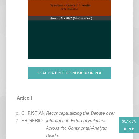
SCARICA L’INTERO NUMERO IN PDF
Articoli
p.
CHRISTIAN
Reconceptualizing the Debate over
7
FRIGERIO
Internal and External Relations:
SCARICA
Across the Continental-Analytic
IL PDF
Divide