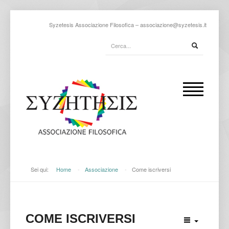
Syzetesis Associazione Filosofica –
associazione@syzetesis.it
Sei qui:
Home
-
Associazione
-
Come iscriversi
COME ISCRIVERSI