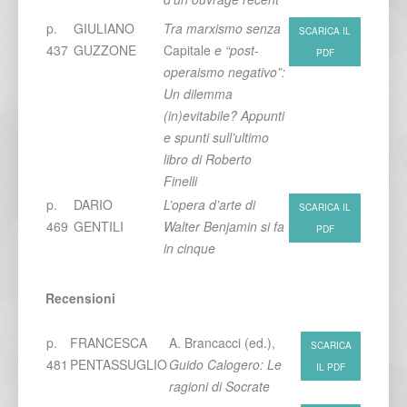
p.
GIULIANO
Tra marxismo senza
SCARICA IL
437
GUZZONE
Capitale
e “post-
PDF
operaismo negativo”:
Un dilemma
(in)evitabile? Appunti
e spunti sull’ultimo
libro di Roberto
Finelli
p.
DARIO
L’opera d’arte di
SCARICA IL
469
GENTILI
Walter Benjamin si fa
PDF
in cinque
Recensioni
p.
FRANCESCA
A. Brancacci (ed.),
SCARICA
481
PENTASSUGLIO
Guido Calogero: Le
IL PDF
ragioni di Socrate