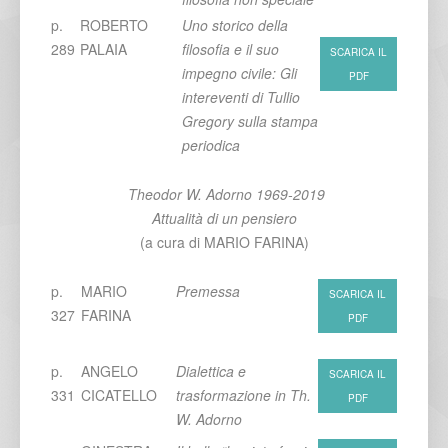
p.
ROBERTO
Uno storico della
289
PALAIA
filosofia e il suo
SCARICA IL
impegno civile: Gli
PDF
intereventi di Tullio
Gregory sulla stampa
periodica
Theodor W. Adorno 1969-2019
Attualità di un pensiero
(a cura di MARIO FARINA)
p.
MARIO
Premessa
SCARICA IL
327
FARINA
PDF
p.
ANGELO
Dialettica e
SCARICA IL
331
CICATELLO
trasformazione in Th.
PDF
W. Adorno