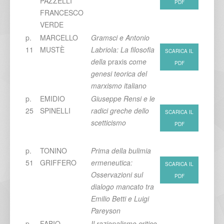
PAZZELLI
PDF
FRANCESCO
VERDE
p.
MARCELLO
Gramsci e Antonio
11
MUSTÈ
Labriola: La filosofia
SCARICA IL
della
praxis
come
PDF
genesi teorica del
marxismo italiano
p.
EMIDIO
Giuseppe Rensi e le
25
SPINELLI
radici greche dello
SCARICA IL
scetticismo
PDF
p.
TONINO
Prima della bulimia
51
GRIFFERO
ermeneutica:
SCARICA IL
Osservazioni sul
PDF
dialogo mancato tra
Emilio Betti e Luigi
Pareyson
p.
FABIO
Il razionalismo critico