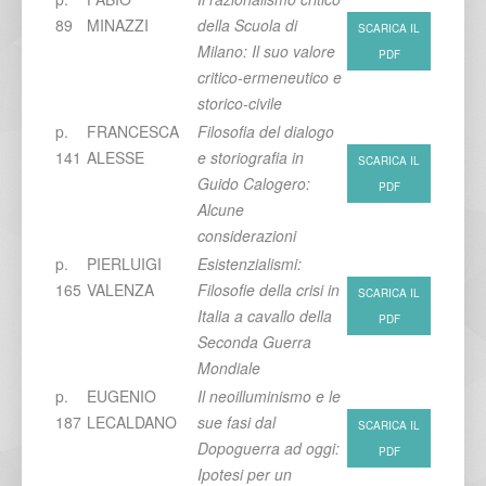
89
MINAZZI
della Scuola di
SCARICA IL
Milano: Il suo valore
PDF
critico-ermeneutico e
storico-civile
p.
FRANCESCA
Filosofia del dialogo
141
ALESSE
e storiografia in
SCARICA IL
Guido Calogero:
PDF
Alcune
considerazioni
p.
PIERLUIGI
Esistenzialismi:
165
VALENZA
Filosofie della crisi in
SCARICA IL
Italia a cavallo della
PDF
Seconda Guerra
Mondiale
p.
EUGENIO
Il neoilluminismo e le
187
LECALDANO
sue fasi dal
SCARICA IL
Dopoguerra ad oggi:
PDF
Ipotesi per un