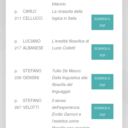
bilancio
p.
CARLO
La rinascita della
211
CELLUCCI
logica in Italia
SCARICA IL
PDF
p.
LUCIANO
L'eredità filosofica di
217
ALBANESE
Lucio Colletti
SCARICA IL
PDF
p.
STEFANO
Tullio De Mauro:
239
GENSINI
Dalla linguistica alla
SCARICA IL
filosofia del
PDF
linguaggio
p.
STEFANO
Il senso
267
VELOTTI
dell'esperienza:
SCARICA IL
Emilio Garroni e
PDF
l’estetica come
filosofia non speciale