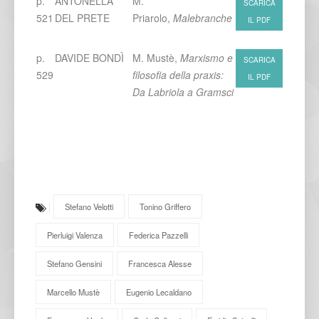
p.
ANTONELLA
M.
SCARICA
521
DEL PRETE
Priarolo,
Malebranche
IL PDF
p.
DAVIDE BONDÌ
M. Mustè,
Marxismo e
SCARICA
529
filosofia della praxis:
IL PDF
Da Labriola a Gramsci
Stefano Velotti
Tonino Griffero
Pierluigi Valenza
Federica Pazzelli
Stefano Gensini
Francesca Alesse
Marcello Mustè
Eugenio Lecaldano