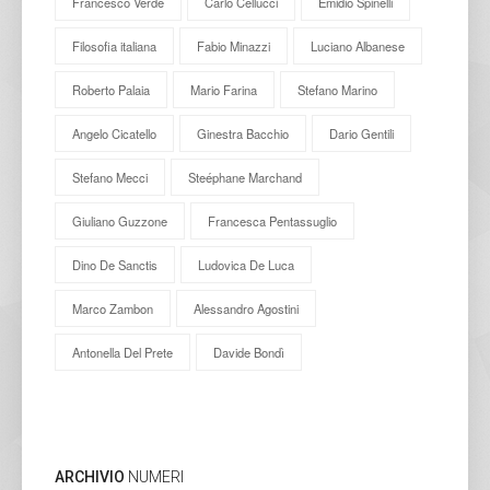
Francesco Verde
Carlo Cellucci
Emidio Spinelli
Filosofia italiana
Fabio Minazzi
Luciano Albanese
Roberto Palaia
Mario Farina
Stefano Marino
Angelo Cicatello
Ginestra Bacchio
Dario Gentili
Stefano Mecci
Steéphane Marchand
Giuliano Guzzone
Francesca Pentassuglio
Dino De Sanctis
Ludovica De Luca
Marco Zambon
Alessandro Agostini
Antonella Del Prete
Davide Bondì
ARCHIVIO
NUMERI