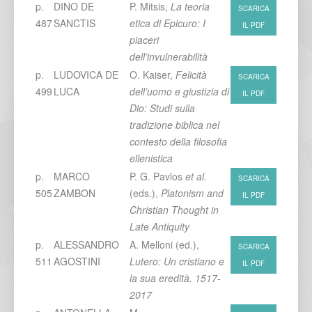
p.
DINO DE
P. Mitsis,
La teoria
SCARICA
487
SANCTIS
etica di Epicuro: I
IL PDF
piaceri
dell’invulnerabilità
p.
LUDOVICA DE
O. Kaiser,
Felicità
SCARICA
499
LUCA
dell’uomo e giustizia di
IL PDF
Dio: Studi sulla
tradizione biblica nel
contesto della filosofia
ellenistica
p.
MARCO
P. G. Pavlos
et al.
SCARICA
505
ZAMBON
(eds.),
Platonism and
IL PDF
Christian Thought in
Late Antiquity
p.
ALESSANDRO
A. Melloni (ed.),
SCARICA
511
AGOSTINI
Lutero: Un cristiano e
IL PDF
la sua eredità. 1517-
2017