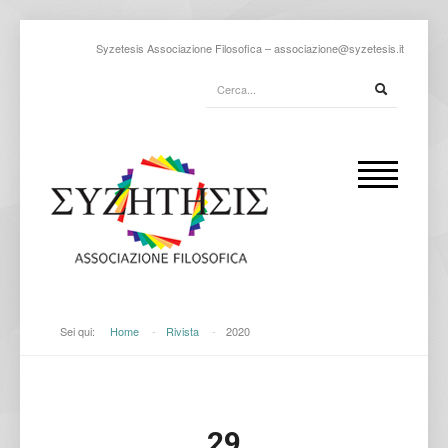
Syzetesis Associazione Filosofica –
associazione@syzetesis.it
Sei qui:
Home
-
Rivista
-
2020
29