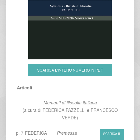
SCARICA L'INTERO NUMERO IN PDF
Articoli
Momenti di filosofia italiana
(a cura di FEDERICA PAZZELLI e FRANCESCO
VERDE)
p. 7
FEDERICA
Premessa
SCARICA IL