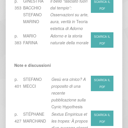
p.
GINESTRA
Il bello “lasciato fuori
SCARICA IL
353
BACCHIO
dal tempio”:
PDF
STEFANO
Osservazioni su arte,
MARINO
aura, verità in
Teoria
estetica
di Adorno
p.
MARIO
Adorno e la storia
SCARICA IL
383
FARINA
naturale della morale
PDF
Note e discussioni
p.
STEFANO
Gesù era cinico? A
SCARICA IL
401
MECCI
proposito di una
PDF
recente
pubblicazione sulla
Cynic Hypothesis
p.
STÉPHANE
Sextus Empiricus et
SCARICA IL
427
MARCHAND
les tropes: À propos
PDF
d’un ouvrage récent