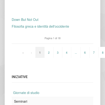
Down But Not Out
Filosofia greca e identità dell'occidente
Pagina 1 di 18
«
‹
1
2
3
4
...
6
7
8
INIZIATIVE
Giornate di studio
Seminari