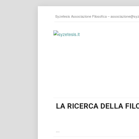
Syzetesis Associazione Filosofica –
associazione@syze
LA RICERCA DELLA FIL
...