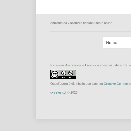
Abbiamo 53 visitatori e nessun utente online
Syzetesis Associazione Filosofica – Via dei Laterani 36 
Quest'opera è distribuita con Licenza
Creative Commons A
syzetesis.it
© 2026