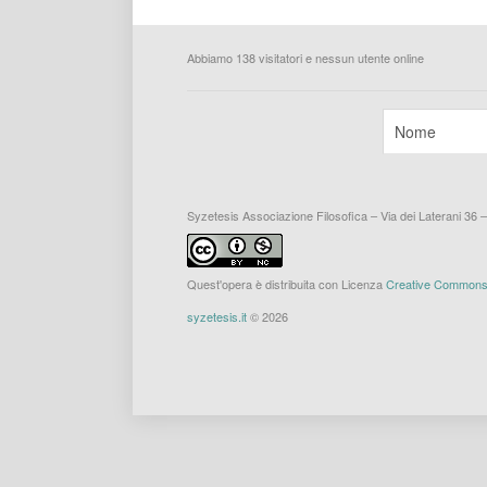
Abbiamo 138 visitatori e nessun utente online
Syzetesis Associazione Filosofica – Via dei Laterani 36 
Quest'opera è distribuita con Licenza
Creative Commons A
syzetesis.it
© 2026