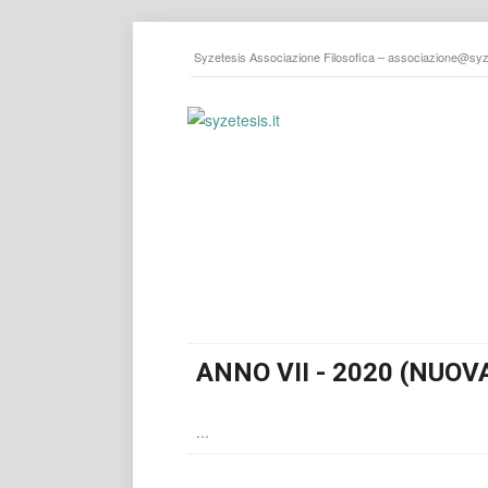
Syzetesis Associazione Filosofica –
associazione@syze
ANNO VII - 2020 (NUOV
...