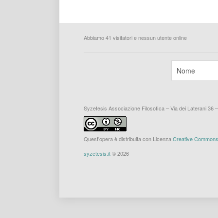
Abbiamo 41 visitatori e nessun utente online
Syzetesis Associazione Filosofica – Via dei Laterani 36 
Quest'opera è distribuita con Licenza
Creative Commons A
syzetesis.it
© 2026