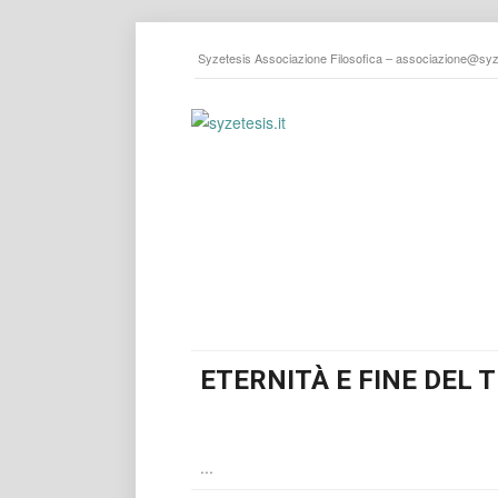
Syzetesis Associazione Filosofica –
associazione@syze
ETERNITÀ E FINE DEL T
...