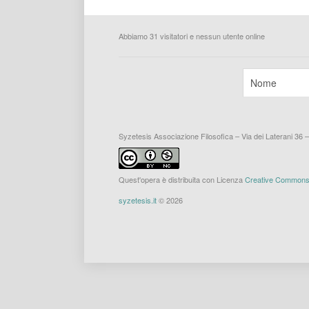
Abbiamo 31 visitatori e nessun utente online
Syzetesis Associazione Filosofica – Via dei Laterani 36 
Quest'opera è distribuita con Licenza
Creative Commons A
syzetesis.it
© 2026