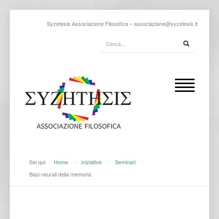
Syzetesis Associazione Filosofica –
associazione@syzetesis.it
Sei qui:
Home
-
Iniziative
-
Seminari
-
Basi neurali della memoria