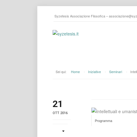
Syzetesis Associazione Filosofica –
associazione@syze
Sei qui:
Home
-
Iniziative
-
Seminari
-
Intel
21
OTT 2016
Programma