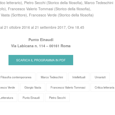
itico letterario), Pietro Secchi (Storico della filosofia), Marco Tedeschini
sofo), Francesco Valerio Tommasi (Storico della filosofia),
 Vasta (Scrittore), Francesco Verde (Storico della filosofia)
al 21 ottobre 2016 al 21 settembre 2017, Ore 18.45
Punto Einaudi
Via Labicana n. 114 – 00161 Roma
SCARICA IL PROGRAMMA IN PDF
Filosofia contemporanea
Marco Tedeschini
Intellettuali
Umanisti
cesco Verde
Giorgio Vasta
Francesco Valerio Tommasi
Critica letteraria
Letteratura
Punto Einaudi
Pietro Secchi