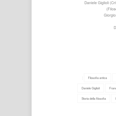
Daniele Giglioli (Cr
(Filo
Giorgio
D
Filosofia antica
Daniele Giglioli
Fran
Storia della filosofia