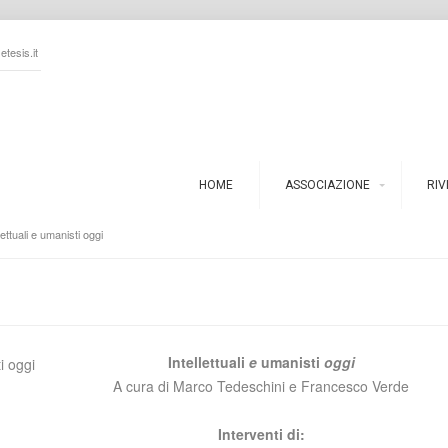
tesis.it
HOME
ASSOCIAZIONE
RIV
lettuali e umanisti oggi
Intellettuali
e
umanisti
oggi
A cura di Marco Tedeschini e Francesco Verde
Interventi di: