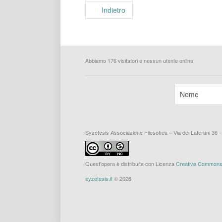
Indietro
Abbiamo 176 visitatori e nessun utente online
Syzetesis Associazione Filosofica – Via dei Laterani 36 
Quest'opera è distribuita con Licenza
Creative Commons A
syzetesis.it
© 2026