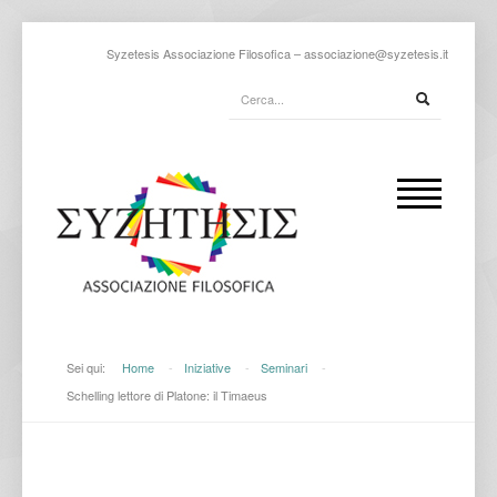
Syzetesis Associazione Filosofica –
associazione@syzetesis.it
Sei qui:
Home
-
Iniziative
-
Seminari
-
Schelling lettore di Platone: il Timaeus