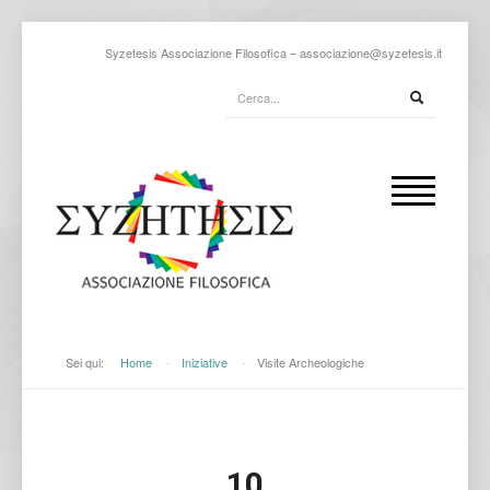
Syzetesis Associazione Filosofica –
associazione@syzetesis.it
Sei qui:
Home
-
Iniziative
-
Visite Archeologiche
10