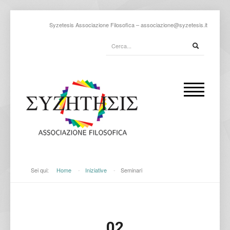
Syzetesis Associazione Filosofica –
associazione@syzetesis.it
Sei qui:
Home
-
Iniziative
-
Seminari
02